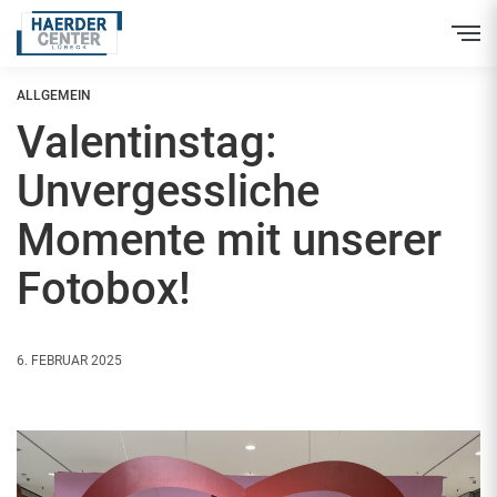
Inhalt
Direkt
zum
Menü
Direkt
zum
ALLGEMEIN
Footer
Valentinstag:
Unvergessliche
Momente mit unserer
Fotobox!
6. FEBRUAR 2025